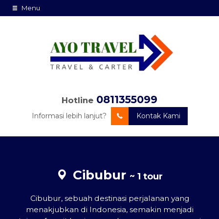
Menu
0811355099
Hotline
Informasi lebih lanjut?
Kontak Kami
Cibubur
~ 1 tour
Cibubur, sebuah destinasi perjalanan yang
menakjubkan di Indonesia, semakin menjadi