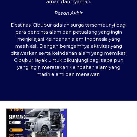
aman dan nyaman.
Pesan Akhir
Destinasi Cibubur adalah surga tersembunyi bagi
para pencinta alam dan petualang yang ingin
menjelajahi keindahan alam Indonesia yang
masih asli. Dengan beragamnya aktivitas yang
ditawarkan serta keindahan alam yang memikat,
Cibubur layak untuk dikunjungi bagi siapa pun
yang ingin merasakan keindahan alam yang
masih alami dan menawan.