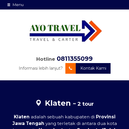
Menu
0811355099
Hotline
Informasi lebih lanjut?
Kontak Kami
Klaten
~ 2 tour
Klaten
adalah sebuah kabupaten di
Provinsi
Jawa Tengah
yang terletak di antara dua kota