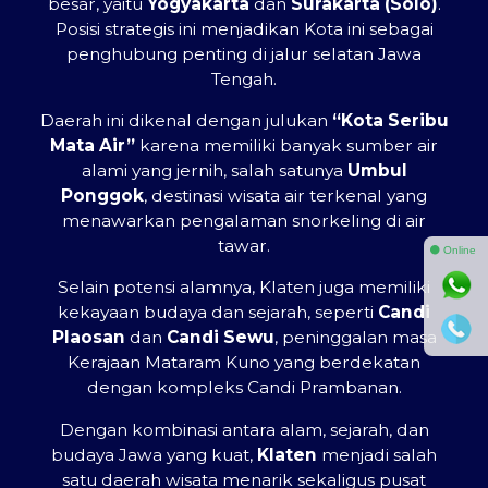
besar, yaitu
Yogyakarta
dan
Surakarta (Solo)
.
Posisi strategis ini menjadikan Kota ini sebagai
penghubung penting di jalur selatan Jawa
Tengah.
Daerah ini dikenal dengan julukan
“Kota Seribu
Mata Air”
karena memiliki banyak sumber air
alami yang jernih, salah satunya
Umbul
Ponggok
, destinasi wisata air terkenal yang
menawarkan pengalaman snorkeling di air
tawar.
⚫ Online
Selain potensi alamnya, Klaten juga memiliki
kekayaan budaya dan sejarah, seperti
Candi
Plaosan
dan
Candi Sewu
, peninggalan masa
Kerajaan Mataram Kuno yang berdekatan
dengan kompleks Candi Prambanan.
Dengan kombinasi antara alam, sejarah, dan
budaya Jawa yang kuat,
Klaten
menjadi salah
satu daerah wisata menarik sekaligus pusat