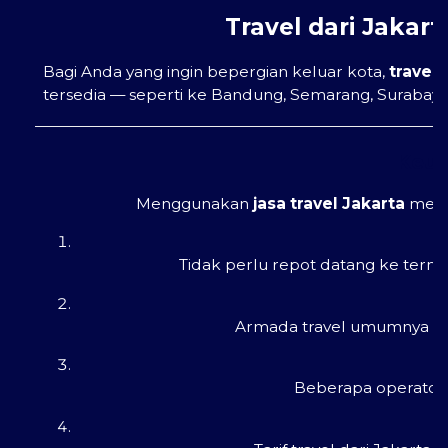
Travel dari Jakar
Bagi Anda yang ingin bepergian keluar kota,
travel 
tersedia — seperti ke Bandung, Semarang, Surabaya
Keun
Menggunakan
jasa travel Jakarta
memil
Tidak perlu repot datang ke termi
Armada travel umumnya men
Beberapa operator 