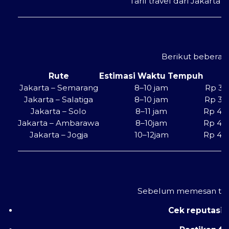
Tarif travel dari Jakart
Berikut bebera
Rute
Estimasi Waktu Tempuh
K
Jakarta – Semarang
8–10 jam
Rp 35
Jakarta – Salatiga
8–10 jam
Rp 35
Jakarta – Solo
8–11 jam
Rp 40
Jakarta – Ambarawa
8–10jam
Rp 40
Jakarta – Jogja
10–12jam
Rp 40
Sebelum memesan tiket
Cek reputasi p